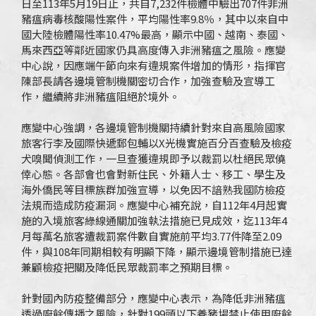
日至113年5月19日止，共自7,232件檢體中驗出707件非洲
豬瘟病毒核酸陽性案件，平均陽性率9.8％，其中以來自中
國大陸檢體陽性率10.47%最高，顯示中國、越南、泰國、
馬來西亞等鄰近國家仍具高度傳入非洲豬瘟之風險。應變
中心說，因應端午節向來有違規案件增加的情形，指揮官
陳部長請各邊境管制機關密切合作，加強查驗及宣導工
作，繼續將非洲豬瘟阻絕於境外。
應變中心強調，各邊境管制機關持續針對來自高風險國家
旅客行李及國際快遞郵包輔以X光機實施百分百查驗及檢疫
犬嗅聞偵測工作，一旦查獲違規即予以裁罰以杜絕民眾僥
倖心態。各部會也會對新住民、外籍人士、移工、學生及
海外僑民等目標族群加強宣導，以免因不諳熟我國防檢疫
法規而造成防疫漏洞。應變中心補充說，自112年4月起實
施的入境旅客綠線通關加強執法措施已見成效，迄113年4
月每萬名旅客遭裁罰案件數自實施前平均3.77件降至2.09
件，與108年同期相較有明顯下降，顯示邊境管制措施已達
兼顧檢疫把關及降低民眾裁罰率之預期目標。
針對國內防疫整備部分，應變中心表示，為降低非洲豬瘟
透過廚餘傳播之風險，針對199頭以下養豬場禁止使用廚餘