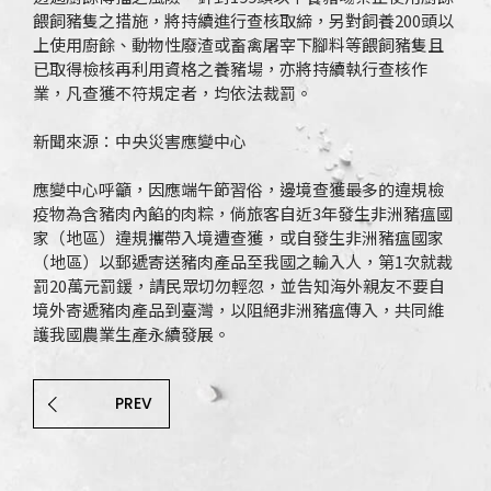
餵飼豬隻之措施，將持續進行查核取締，另對飼養200頭以
上使用廚餘、動物性廢渣或畜禽屠宰下腳料等餵飼豬隻且
已取得檢核再利用資格之養豬場，亦將持續執行查核作
業，凡查獲不符規定者，均依法裁罰。
新聞來源：中央災害應變中心
應變中心呼籲，因應端午節習俗，邊境查獲最多的違規檢
疫物為含豬肉內餡的肉粽，倘旅客自近3年發生非洲豬瘟國
家（地區）違規攜帶入境遭查獲，或自發生非洲豬瘟國家
（地區）以郵遞寄送豬肉產品至我國之輸入人，第1次就裁
罰20萬元罰鍰，請民眾切勿輕忽，並告知海外親友不要自
境外寄遞豬肉產品到臺灣，以阻絕非洲豬瘟傳入，共同維
護我國農業生產永續發展。
PREV