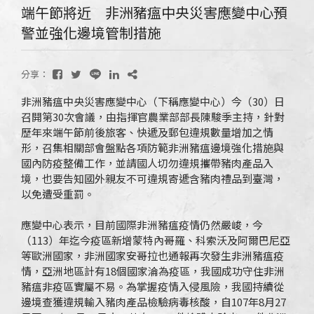
端午節將近 非洲豬瘟中央災害應變中心預
警並強化邊境管制措施
分享：
非洲豬瘟中央災害應變中心（下稱應變中心）今（30）日
召開第30次會議，由指揮官農業部部長陳駿季主持，針對
歷年來端午節前後旅客、快遞及郵包違規數量增加之情
形，召集相關部會盤點各項防範非洲豬瘟邊境強化措施與
國內防疫整備工作，並請國人切勿違規攜帶豬肉產品入
境，也要告知國外親友不可違規寄遞含豬肉禮品到臺灣，
以免遭受重罰。
應變中心表示，目前國際非洲豬瘟疫情仍然嚴峻，今
（113）年迄今疫區新增蒙特內哥羅、科索沃及阿爾巴尼亞
等歐洲國家，非洲國家安哥拉也通報再次發生非洲豬瘟疫
情，亞洲地區計有18個國家淪為疫區，我國成功守住非洲
豬瘟非疫區實屬不易。為掌握疫情入侵風險，我國持續從
邊境查獲違規輸入豬肉產品檢驗病毒核酸，自107年8月27