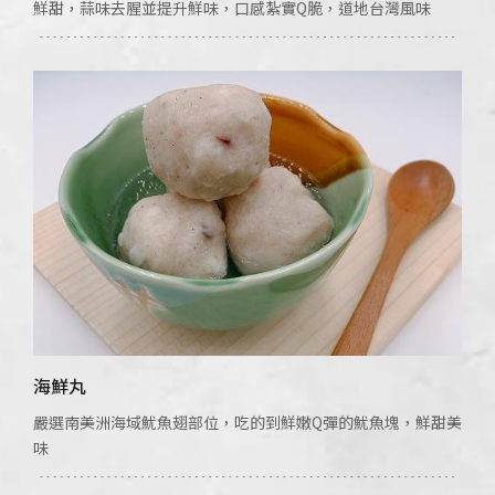
鮮甜，蒜味去腥並提升鮮味，口感紮實Q脆，道地台灣風味
海鮮丸
嚴選南美洲海域魷魚翅部位，吃的到鮮嫩Q彈的魷魚塊，鮮甜美
味