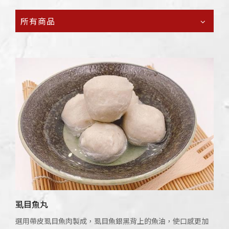
所有商品
虱目魚丸
選用帶皮虱目魚肉製成，虱目魚銀黑背上的魚油，使口感更加