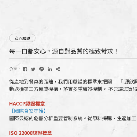
安心驗證
每一口都安心，源自對品質的極致苛求！
分享：
從產地到餐桌的距離，我們用嚴謹的標準來把關。 「 源
動送檢第三方權威機構，落實多重驗證機制。 不只讓您買
HACCP認證標章
【國際食安守護】
國際公認的危害分析重要管制系統。從原料採購、生產加工
ISO 22000認證標章