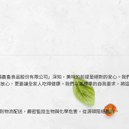
欣興農畜食品股份有限公司」深知，美味的前提是絕對的安心。我
得放心，更要讓全家人吃得健康。我們以高標準的自我要求，將
到物流配送，嚴密監控生物與化學危害，從源頭阻絕風險。