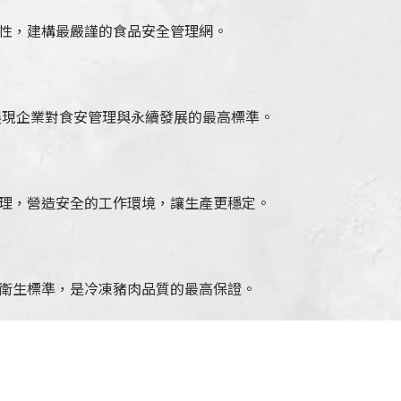
性，建構最嚴謹的食品安全管理網。
可，展現企業對食安管理與永續發展的最高標準。
理，營造安全的工作環境，讓生產更穩定。
衛生標準，是冷凍豬肉品質的最高保證。