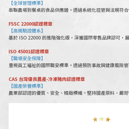
【全球管理標準】
串聯農場到餐桌的食品供應鏈。透過系統化控管與法規符合
FSSC 22000認證標章
【高規驗證體系】
基於 ISO 22000 的進階強化版，深獲國際零售品牌認
ISO 45001認證標章
【職場安全保障】
重視員工福祉的國際職安標準。透過預防事故與健康風險管
CAS 台灣優良農產-冷凍豬肉認證標章
【國產榮譽標準】
農業部認證的優質、安全、精緻標幟。堅持國產原料、嚴苛